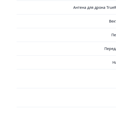
Антена для дрона TrueR
Век
Пе
Перед
Н