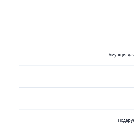
Амуніція дл
Подарун