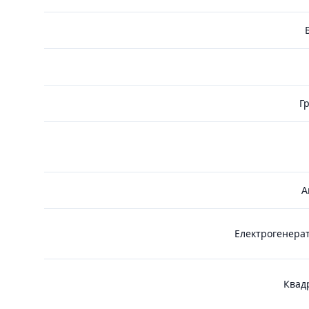
Г
А
Електрогенерат
Квадр