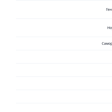
Ген
Но
Самор