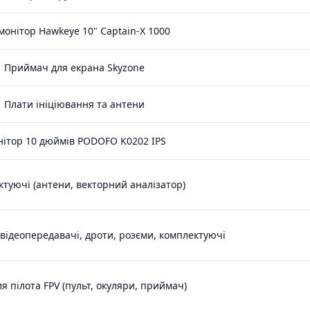
монітор Hawkeye 10" Captain-X 1000
Приймач для екрана Skyzone
Плати ініціювання та антени
ітор 10 дюймів PODOFO K0202 IPS
туючі (антени, векторний аналізатор)
відеопередавачі, дроти, розєми, комплектуючі
ля пілота FPV (пульт, окуляри, приймач)