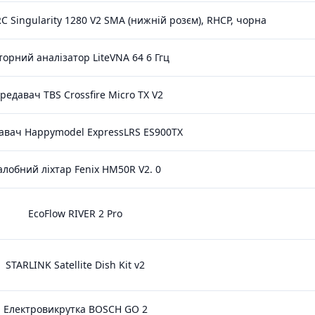
C Singularity 1280 V2 SMA (нижній розєм), RHCP, чорна
торний аналізатор LiteVNA 64 6 Ггц
редавач TBS Crossfire Micro TX V2
авач Happymodel ExpressLRS ES900TX
алобний ліхтар Fenix HM50R V2. 0
EcoFlow RIVER 2 Pro
STARLINK Satellite Dish Kit v2
Електровикрутка BOSCH GO 2