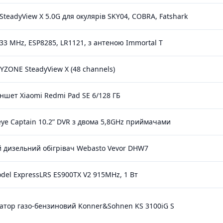
teadyView X 5.0G для окулярів SKY04, COBRA, Fatshark
3 MHz, ESP8285, LR1121, з антеною Immortal T
YZONE SteadyView X (48 channels)
ншет Xiaomi Redmi Pad SE 6/128 ГБ
ye Captain 10.2” DVR з двома 5,8GHz приймачами
 дизельний обігрівач Webasto Vevor DHW7
el ExpressLRS ES900TX V2 915MHz, 1 Вт
атор газо-бензиновий Konner&Sohnen KS 3100iG S