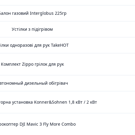
Балон газовий Interglobus 225гр
Устілки з підігрівом
рілки одноразові для рук TakeHOT
Комплект Zippo грілок для рук
втономный дизельный обігрівач
орна установка Konner&Sohnen 1,8 кВт / 2 кВт
окоптер DJI Mavic 3 Fly More Combo