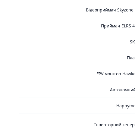
Відеоприймач Skyzone S
Приймач ELRS 43
SK
Пла
FPV монітор Hawke
Автономний
Happymod
Інверторний генер